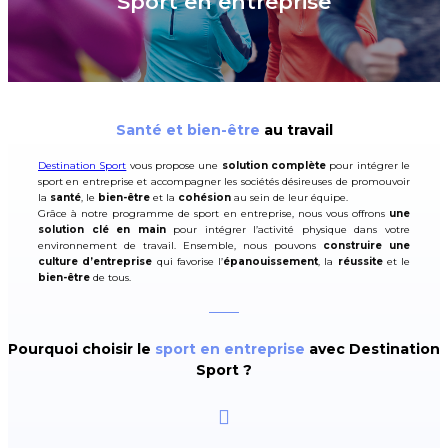
Sport en entreprise
Santé et bien-être
au travail
Destination Sport
vous propose une
solution complète
pour intégrer le
sport en entreprise et accompagner les sociétés désireuses de promouvoir
la
santé
, le
bien-être
et la
cohésion
au sein de leur équipe.
Grâce à notre programme de sport en entreprise, nous vous offrons
une
solution clé en main
pour intégrer l’activité physique dans votre
environnement de travail. Ensemble, nous pouvons
construire une
culture d’entreprise
qui favorise l’
épanouissement
, la
réussite
et le
bien-être
de tous.
Pourquoi choisir le
sport en entreprise
avec Destination
Sport ?