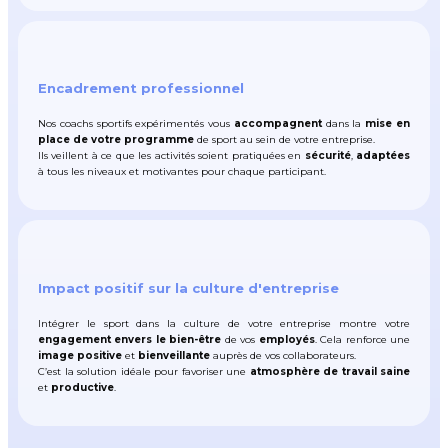
Encadrement professionnel
Nos coachs sportifs expérimentés vous
accompagnent
dans la
mise en
place de votre programme
de sport au sein de votre entreprise.
Ils veillent à ce que les activités soient pratiquées en
sécurité
,
adaptées
à tous les niveaux et motivantes pour chaque participant.
Impact positif sur la culture d'entreprise
Intégrer le sport dans la culture de votre entreprise montre votre
engagement envers le bien-être
de vos
employés
. Cela renforce une
image positive
et
bienveillante
auprès de vos collaborateurs.
C’est la solution idéale pour favoriser une
atmosphère de travail saine
et
productive
.