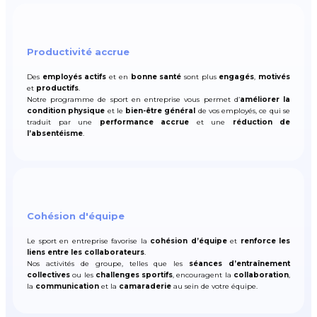
Productivité accrue
Des
employés actifs
et en
bonne santé
sont plus
engagés
,
motivés
et
productifs
.
Notre programme de sport en entreprise vous permet d’
améliorer la
condition physique
et le
bien-être général
de vos employés, ce qui se
traduit par une
performance accrue
et une
réduction de
l’absentéisme
.
Cohésion d'équipe
Le sport en entreprise favorise la
cohésion d’équipe
et
renforce les
liens entre les collaborateurs
.
Nos activités de groupe, telles que les
séances d’entraînement
collectives
ou les
challenges sportifs
, encouragent la
collaboration
,
la
communication
et la
camaraderie
au sein de votre équipe.