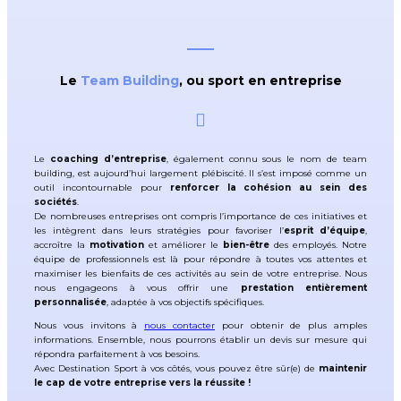
Le
Team Building
, ou sport en entreprise
Le
coaching d’entreprise
, également connu sous le nom de team
building, est aujourd’hui largement plébiscité. Il s’est imposé comme un
outil incontournable pour
renforcer la cohésion au sein des
sociétés
.
De nombreuses entreprises ont compris l’importance de ces initiatives et
les intègrent dans leurs stratégies pour favoriser l’
esprit d’équipe
,
accroître la
motivation
et améliorer le
bien-être
des employés. Notre
équipe de professionnels est là pour répondre à toutes vos attentes et
maximiser les bienfaits de ces activités au sein de votre entreprise. Nous
nous engageons à vous offrir une
prestation entièrement
personnalisée
, adaptée à vos objectifs spécifiques.
Nous vous invitons à
nous contacter
pour obtenir de plus amples
informations. Ensemble, nous pourrons établir un devis sur mesure qui
répondra parfaitement à vos besoins.
Avec Destination Sport à vos côtés, vous pouvez être sûr(e) de
maintenir
le cap de votre entreprise vers la réussite
!